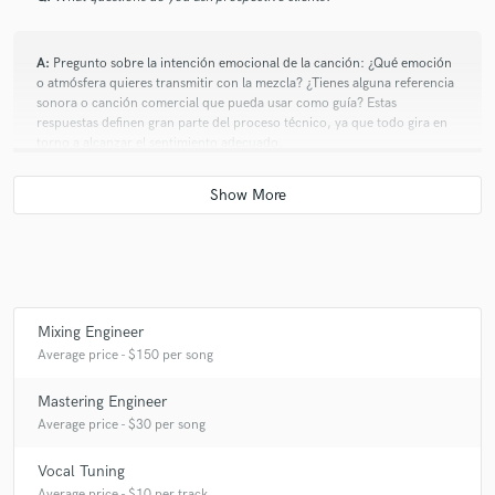
A:
Pregunto sobre la intención emocional de la canción: ¿Qué emoción
o atmósfera quieres transmitir con la mezcla? ¿Tienes alguna referencia
sonora o canción comercial que pueda usar como guía? Estas
respuestas definen gran parte del proceso técnico, ya que todo gira en
torno a alcanzar el sentimiento adecuado.
Q:
What was your career path? How long have you been doing this?
A:
Llevo aproximadamente 15 años en el mundo musical. Comencé
como cantante, luego me enfoqué en la producción musical durante 5
años, hasta descubrir mi verdadera pasión: la mezcla y masterización,
Mixing Engineer
donde se define el sonido final y se le da color, impacto y placer auditivo
Average price - $150 per song
a cada canción.
Mastering Engineer
Q:
What type of music do you usually work on?
Average price - $30 per song
Vocal Tuning
A:
Trabajo principalmente en música urbana y pop, específicamente en
Average price - $10 per track