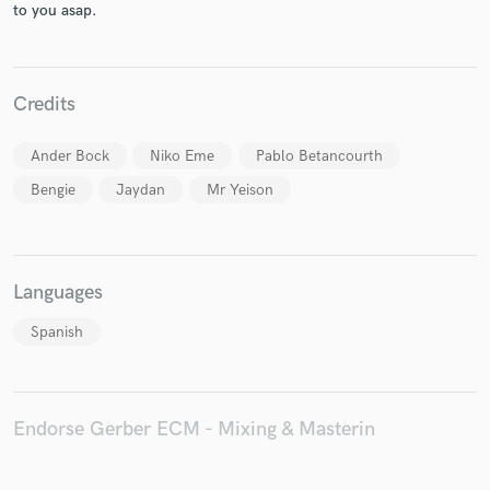
to you asap.
Credits
Make Amazing Music
Ander Bock
Niko Eme
Pablo Betancourth
Fund and work on your project through our
secure platform. Payment is only released when
Bengie
Jaydan
Mr Yeison
work is complete.
Languages
Spanish
Endorse Gerber ECM - Mixing & Masterin