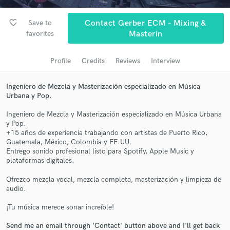
audio samples and verified reviews of top pros.
favorite_border
Save to
Contact Gerber ECM - Mixing &
favorites
Masterin
Profile
Credits
Reviews
Interview
Ingeniero de Mezcla y Masterización especializado en Música
Urbana y Pop.
Ingeniero de Mezcla y Masterización especializado en Música Urbana
y Pop.
Get Free Proposals
+15 años de experiencia trabajando con artistas de Puerto Rico,
Guatemala, México, Colombia y EE.UU.
Contact pros directly with your project details
Entrego sonido profesional listo para Spotify, Apple Music y
and receive handcrafted proposals and budgets
plataformas digitales.
in a flash.
Ofrezco mezcla vocal, mezcla completa, masterización y limpieza de
audio.
¡Tu música merece sonar increíble!
Send me an email through 'Contact' button above and I'll get back