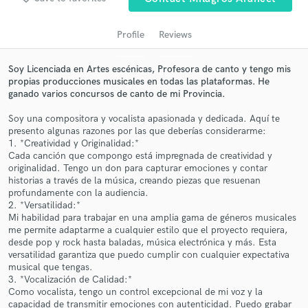
audio samples and verified reviews of top pros.
Profile
Reviews
Soy Licenciada en Artes escénicas, Profesora de canto y tengo mis
propias producciones musicales en todas las plataformas. He
ganado varios concursos de canto de mi Provincia.
Soy una compositora y vocalista apasionada y dedicada. Aquí te
presento algunas razones por las que deberías considerarme:
1. *Creatividad y Originalidad:*
Cada canción que compongo está impregnada de creatividad y
Get Free Proposals
originalidad. Tengo un don para capturar emociones y contar
historias a través de la música, creando piezas que resuenan
Contact pros directly with your project details
profundamente con la audiencia.
and receive handcrafted proposals and budgets
2. *Versatilidad:*
in a flash.
Mi habilidad para trabajar en una amplia gama de géneros musicales
me permite adaptarme a cualquier estilo que el proyecto requiera,
desde pop y rock hasta baladas, música electrónica y más. Esta
versatilidad garantiza que puedo cumplir con cualquier expectativa
musical que tengas.
3. *Vocalización de Calidad:*
Como vocalista, tengo un control excepcional de mi voz y la
capacidad de transmitir emociones con autenticidad. Puedo grabar