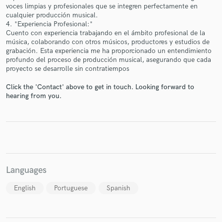
voces limpias y profesionales que se integren perfectamente en
cualquier producción musical.
4. *Experiencia Profesional:*
Cuento con experiencia trabajando en el ámbito profesional de la
música, colaborando con otros músicos, productores y estudios de
grabación. Esta experiencia me ha proporcionado un entendimiento
Make Amazing Music
profundo del proceso de producción musical, asegurando que cada
Fund and work on your project through our
proyecto se desarrolle sin contratiempos
secure platform. Payment is only released when
Click the 'Contact' above to get in touch. Looking forward to
work is complete.
hearing from you.
Languages
English
Portuguese
Spanish