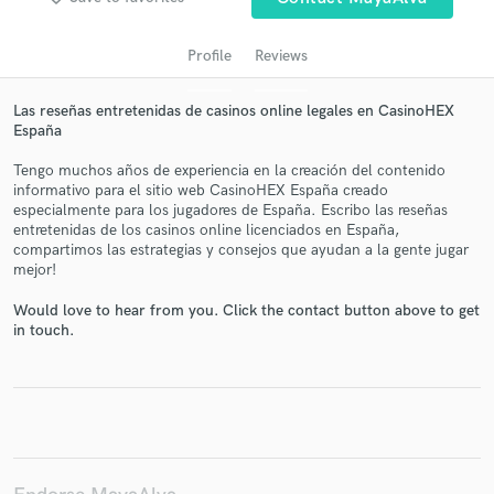
Profile
Reviews
Las reseñas entretenidas de casinos online legales en CasinoHEX
España
Tengo muchos años de experiencia en la creación del contenido
informativo para el sitio web CasinoHEX España creado
especialmente para los jugadores de España. Escribo las reseñas
entretenidas de los casinos online licenciados en España,
Get Free Proposals
compartimos las estrategias y consejos que ayudan a la gente jugar
mejor!
Contact pros directly with your project details
and receive handcrafted proposals and budgets
Would love to hear from you. Click the contact button above to get
in a flash.
in touch.