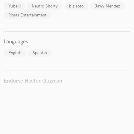
Yubeili
Neutro Shorty
big soto
Jawy Mendez
Rimas Entertainment
Make Amazing Music
Fund and work on your project through our
Languages
secure platform. Payment is only released when
work is complete.
English
Spanish
Endorse Hector Guzman