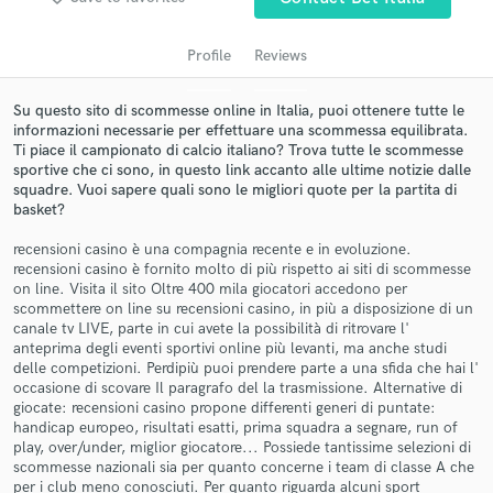
Profile
Reviews
Su questo sito di scommesse online in Italia, puoi ottenere tutte le
informazioni necessarie per effettuare una scommessa equilibrata.
Ti piace il campionato di calcio italiano? Trova tutte le scommesse
sportive che ci sono, in questo link accanto alle ultime notizie dalle
squadre. Vuoi sapere quali sono le migliori quote per la partita di
basket?
Get Free Proposals
recensioni casino è una compagnia recente e in evoluzione.
recensioni casino è fornito molto di più rispetto ai siti di scommesse
Contact pros directly with your project details
on line. Visita il sito Oltre 400 mila giocatori accedono per
and receive handcrafted proposals and budgets
scommettere on line su recensioni casino, in più a disposizione di un
canale tv LIVE, parte in cui avete la possibilità di ritrovare l'
in a flash.
anteprima degli eventi sportivi online più levanti, ma anche studi
delle competizioni. Perdipiù puoi prendere parte a una sfida che hai l'
occasione di scovare Il paragrafo del la trasmissione. Alternative di
giocate: recensioni casino propone differenti generi di puntate:
handicap europeo, risultati esatti, prima squadra a segnare, run of
play, over/under, miglior giocatore... Possiede tantissime selezioni di
scommesse nazionali sia per quanto concerne i team di classe A che
per i club meno conosciuti. Per quanto riguarda alcuni sport