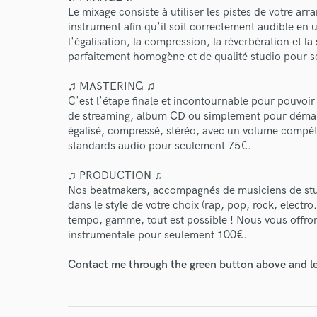
Le mixage consiste à utiliser les pistes de votre ar
instrument afin qu'il soit correctement audible en u
l'égalisation, la compression, la réverbération et la
parfaitement homogène et de qualité studio pour 
♫ MASTERING ♫
C'est l'étape finale et incontournable pour pouvoir
de streaming, album CD ou simplement pour démarch
égalisé, compressé, stéréo, avec un volume compétiti
standards audio pour seulement 75€.
♫ PRODUCTION ♫
Nos beatmakers, accompagnés de musiciens de stud
dans le style de votre choix (rap, pop, rock, electr
tempo, gamme, tout est possible ! Nous vous offro
instrumentale pour seulement 100€.
World-c
Contact me through the green button above and le
Endor