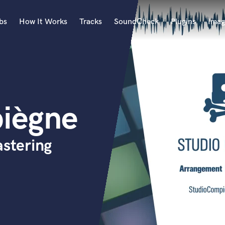
bs
How It Works
Tracks
SoundCheck
Plugins
Imag
A
Accordion
Acoustic Guitar
B
iègne
Bagpipe
Banjo
Bass Electric
stering
Bass Fretless
Bassoon
Bass Upright
Beat Makers
ners
Boom Operator
C
Cello