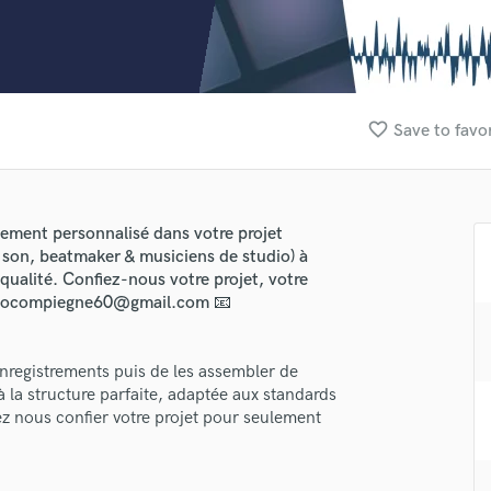
Clarinet
Classical Guitar
Composer Orchestral
D
Dialogue Editing
favorite_border
Save to favo
Dobro
Dolby Atmos & Immersive Audio
E
Editing
ment personnalisé dans votre projet
Electric Guitar
 son, beatmaker & musiciens de studio) à
F
 qualité. Confiez-nous votre projet, votre
Fiddle
tudiocompiegne60@gmail.com 📧
Film Composers
Flutes
 enregistrements puis de les assembler de
French Horn
 la structure parfaite, adaptée aux standards
Full Instrumental Productions
z nous confier votre projet pour seulement
G
Game Audio
Ghost Producers