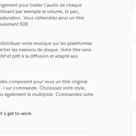
H
rangement pour traiter l'audio de chaque
tilisant par exemple le volume, le pan,
Harmonica
 saturation. Vous obtiendrez ainsi un titre
Harp
seulement 50€.
Horns
K
Keyboards Synths
 distribuer votre musique sur les plateformes
L
er les maisons de disque. Votre titre sera
Live Drum Tracks
f et prêt à la diffusion et adapté aux
Live Sound
M
Mandolin
io composent pour vous un titre original
Mastering Engineers
o...) sur commande. Choisissez votre style,
Mixing Engineers
ns également le multipiste. Commandez votre
O
Oboe
lass music and production talent
t's get to work.
P
Pedal Steel
fingertips
Percussion
se Studio Compiègne
Piano