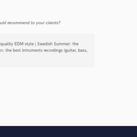
Violin
Vocal Comping
Vocal Tuning
uld recommend to your clients?
Y
You Tube Cover Recording
g quality EDM style | Swedish Summer: the
: the best intruments recordings (guitar, bass,