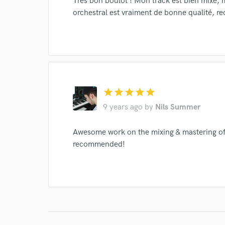
Très bon boulot ! Mon track est bien mixé, 
orchestral est vraiment de bonne qualité, 
star
star
star
star
star
9 years ago
by
Nils Summer
Awesome work on the mixing & mastering of 
recommended!