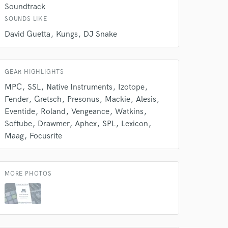
Soundtrack
SOUNDS LIKE
David Guetta
Kungs
DJ Snake
GEAR HIGHLIGHTS
MPC
SSL
Native Instruments
Izotope
Fender
Gretsch
Presonus
Mackie
Alesis
Eventide
Roland
Vengeance
Watkins
 do not
Softube
Drawmer
Aphex
SPL
Lexicon
Maag
Focusrite
Amazing Music
rsement
work on your project
our secure platform.
MORE PHOTOS
s only released when
k is complete.