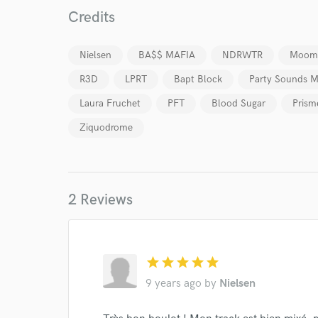
Credits
Your Rati
Nielsen
BA$$ MAFIA
NDRWTR
Moom
R3D
LPRT
Bapt Block
Party Sounds M
Laura Fruchet
PFT
Blood Sugar
Prism
Ziquodrome
I conf
work for,
Browse Curate
2 Reviews
Search by credits or '
and check out audio 
verified reviews of 
star
star
star
star
star
9 years ago
by
Nielsen