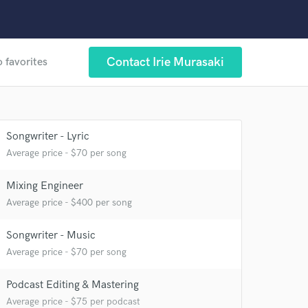
Contact Irie Murasaki
o favorites
Songwriter - Lyric
Average price - $70 per song
Mixing Engineer
Average price - $400 per song
Songwriter - Music
Average price - $70 per song
Podcast Editing & Mastering
Average price - $75 per podcast