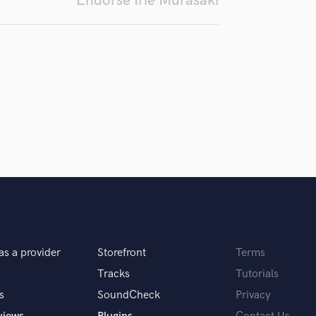
Endorse Irie Murasaki
Singer Male
Songwriter Lyrics
Songwriter Music
Sound Design
String Arranger
String Section
Surround 5.1 Mixing
T
Time Alignment Quantizing
Timpani
Top Line Writer (Vocal Melody)
Track Minus Top Line
Trombone
Trumpet
Tuba
as a provider
Storefront
Terms
U
Tracks
Tutorials
Ukulele
V
s
SoundCheck
Privacy
Viola