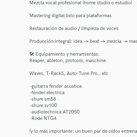
Mezcla vocal profesional (home studio o estudio)
Mastering digital listo para plataformas
World-c
Restauración de audio / limpieza de voces
Producción integral: idea → beat → mezcla → mas
Endors
🛠️ Equipamiento y herramientas:
Your Rati
Reaper, ableton, protools, maschine.
Waves, T-RackS, Auto-Tune Pro.. etc
-guitarra fender acustica
-fender electrica
-shure sm58
-shure sv100
-audiotechnica AT2050
I conf
-Rode NTG4
work for,
Browse Curate
(y lo más importante: un buen par de oídos entren