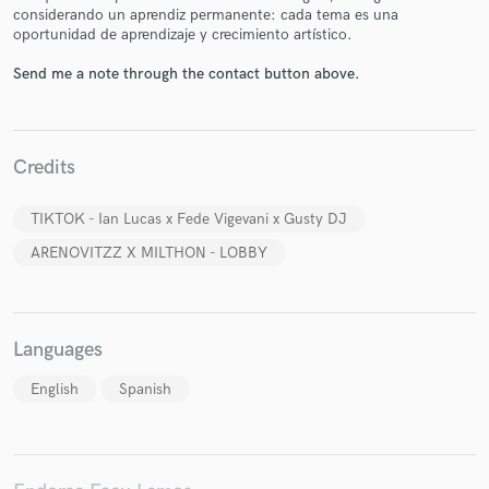
considerando un aprendiz permanente: cada tema es una
oportunidad de aprendizaje y crecimiento artístico.
Send me a note through the contact button above.
Make Amazing Music
Fund and work on your project through our
Credits
secure platform. Payment is only released when
work is complete.
TIKTOK - Ian Lucas x Fede Vigevani x Gusty DJ
ARENOVITZZ X MILTHON - LOBBY
Languages
English
Spanish