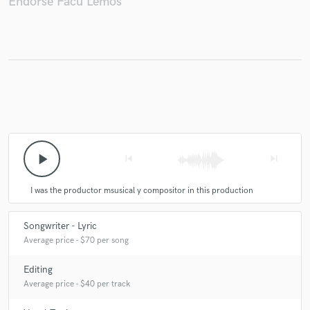
Endorse Facu Lemos
play_arrow
skip_previous
skip_next
I was the productor msusical y compositor in this production
Songwriter - Lyric
Average price - $70 per song
Editing
Average price - $40 per track