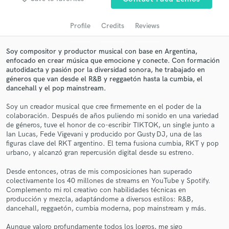
audio samples and verified reviews of top pros.
Profile
Credits
Reviews
Soy compositor y productor musical con base en Argentina,
enfocado en crear música que emocione y conecte. Con formación
autodidacta y pasión por la diversidad sonora, he trabajado en
géneros que van desde el R&B y reggaetón hasta la cumbia, el
dancehall y el pop mainstream.
Soy un creador musical que cree firmemente en el poder de la
colaboración. Después de años puliendo mi sonido en una variedad
Get Free Proposals
de géneros, tuve el honor de co-escribir TIKTOK, un single junto a
Ian Lucas, Fede Vigevani y producido por Gusty DJ, una de las
Contact pros directly with your project details
figuras clave del RKT argentino. El tema fusiona cumbia, RKT y pop
and receive handcrafted proposals and budgets
urbano, y alcanzó gran repercusión digital desde su estreno.
in a flash.
Desde entonces, otras de mis composiciones han superado
colectivamente los 40 millones de streams en YouTube y Spotify.
Complemento mi rol creativo con habilidades técnicas en
producción y mezcla, adaptándome a diversos estilos: R&B,
dancehall, reggaetón, cumbia moderna, pop mainstream y más.
Aunque valoro profundamente todos los logros, me sigo