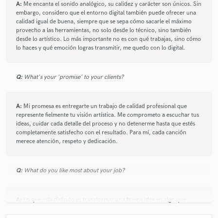
A:
Me encanta el sonido analógico, su calidez y carácter son únicos. Sin
embargo, considero que el entorno digital también puede ofrecer una
calidad igual de buena, siempre que se sepa cómo sacarle el máximo
provecho a las herramientas, no solo desde lo técnico, sino también
desde lo artístico. Lo más importante no es con qué trabajas, sino cómo
lo haces y qué emoción logras transmitir, me quedo con lo digital.
Q:
What's your 'promise' to your clients?
A:
Mi promesa es entregarte un trabajo de calidad profesional que
represente fielmente tu visión artística. Me comprometo a escuchar tus
ideas, cuidar cada detalle del proceso y no detenerme hasta que estés
completamente satisfecho con el resultado. Para mí, cada canción
merece atención, respeto y dedicación.
Q:
What do you like most about your job?
A:
Lo que más disfruto es transformar una buena idea en algo que
realmente suene profesional y emocionante. Me apasiona cuando un
artista escucha su mezcla final y se emociona. Esa conexión emocional