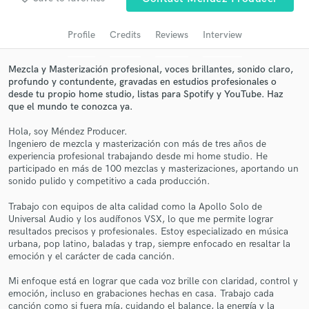
Search by credits or 'sounds like' and check out
audio samples and verified reviews of top pros.
Profile
Credits
Reviews
Interview
Mezcla y Masterización profesional, voces brillantes, sonido claro,
profundo y contundente, gravadas en estudios profesionales o
desde tu propio home studio, listas para Spotify y YouTube. Haz
que el mundo te conozca ya.
Hola, soy Méndez Producer.
Ingeniero de mezcla y masterización con más de tres años de
experiencia profesional trabajando desde mi home studio. He
participado en más de 100 mezclas y masterizaciones, aportando un
sonido pulido y competitivo a cada producción.
Get Free Proposals
Contact pros directly with your project details
Trabajo con equipos de alta calidad como la Apollo Solo de
Universal Audio y los audífonos VSX, lo que me permite lograr
and receive handcrafted proposals and budgets
resultados precisos y profesionales. Estoy especializado en música
in a flash.
urbana, pop latino, baladas y trap, siempre enfocado en resaltar la
emoción y el carácter de cada canción.
Mi enfoque está en lograr que cada voz brille con claridad, control y
emoción, incluso en grabaciones hechas en casa. Trabajo cada
canción como si fuera mía, cuidando el balance, la energía y la