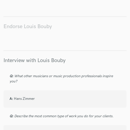
Endorse Louis Bouby
Make Amazing Music
Fund and work on your project through our
secure platform. Payment is only released when
work is complete.
Interview with Louis Bouby
Q:
What other musicians or music production professionals inspire
you?
A:
Hans Zimmer
Q:
Describe the most common type of work you do for your clients.