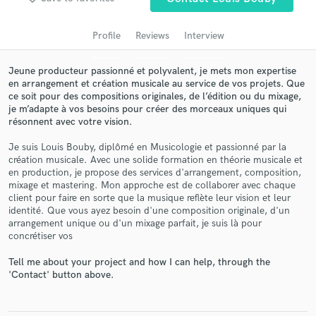
audio samples and verified reviews of top pros.
Profile
Reviews
Interview
Jeune producteur passionné et polyvalent, je mets mon expertise
en arrangement et création musicale au service de vos projets. Que
ce soit pour des compositions originales, de l’édition ou du mixage,
je m’adapte à vos besoins pour créer des morceaux uniques qui
résonnent avec votre vision.
Je suis Louis Bouby, diplômé en Musicologie et passionné par la
création musicale. Avec une solide formation en théorie musicale et
Get Free Proposals
en production, je propose des services d'arrangement, composition,
mixage et mastering. Mon approche est de collaborer avec chaque
Contact pros directly with your project details
client pour faire en sorte que la musique reflète leur vision et leur
and receive handcrafted proposals and budgets
identité. Que vous ayez besoin d'une composition originale, d'un
in a flash.
arrangement unique ou d'un mixage parfait, je suis là pour
concrétiser vos
Tell me about your project and how I can help, through the
'Contact' button above.