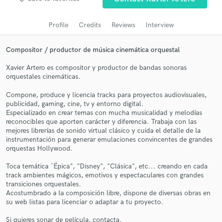
Search by credits or 'sounds like' and check out
audio samples and verified reviews of top pros.
Profile
Credits
Reviews
Interview
Compositor / productor de música cinemática orquestal
Xavier Artero es compositor y productor de bandas sonoras
orquestales cinemáticas.
Compone, produce y licencia tracks para proyectos audiovisuales,
publicidad, gaming, cine, tv y entorno digital.
Especializado en crear temas con mucha musicalidad y melodías
reconocibles que aporten carácter y diferencia. Trabaja con las
Get Free Proposals
mejores librerías de sonido virtual clásico y cuida el detalle de la
instrumentación para generar emulaciones convincentes de grandes
Contact pros directly with your project details
orquestas Hollywood.
and receive handcrafted proposals and budgets
in a flash.
Toca temática ¨Épica", "Disney", "Clásica", etc... creando en cada
track ambientes mágicos, emotivos y espectaculares con grandes
transiciones orquestales.
Acostumbrado a la composición libre, dispone de diversas obras en
su web listas para licenciar o adaptar a tu proyecto.
Si quieres sonar de película, contacta.