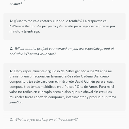
answer?
A:
¿Cuanto me va a costar y cuando lo tendrás? La respuesta es
hablemos del tipo de proyecto y duración para negociar el precio por
minuto y la entrega.
Q:
Tell us about a project you worked on you are especially proud of
and why. What was your role?
A:
Estoy especialmente orgulloso de haber ganado a los 23 años mi
primer premio nacional en la emisora de radio Cadena Dial como
compositor. En este caso con el intérprete David Guillén para el cual
compuse tres temas melódicos en el "disco" Cita de Amor. Para mi el
valor no radica en el propio premio sino que un chaval sin estudios
musicales fuera capaz de componer, instrumentar y producir un tema
ganador.
Q:
What are you working on at the moment?