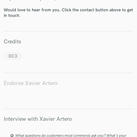
Would love to hear from you. Click the contact button above to get
in touch.
Make Amazing Music
Credits
Fund and work on your project through our
secure platform. Payment is only released when
DC3
work is complete.
Endorse Xavier Artero
Interview with Xavier Artero
Q:
What questions do customers most commonly ask you? What's your