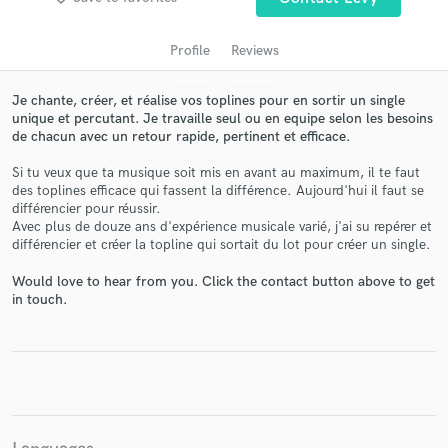
Profile
Reviews
Je chante, créer, et réalise vos toplines pour en sortir un single
unique et percutant. Je travaille seul ou en equipe selon les besoins
de chacun avec un retour rapide, pertinent et efficace.
Si tu veux que ta musique soit mis en avant au maximum, il te faut
des toplines efficace qui fassent la différence. Aujourd'hui il faut se
différencier pour réussir.
Get Free Proposals
Avec plus de douze ans d'expérience musicale varié, j'ai su repérer et
différencier et créer la topline qui sortait du lot pour créer un single.
Contact pros directly with your project details
and receive handcrafted proposals and budgets
Would love to hear from you. Click the contact button above to get
in a flash.
in touch.