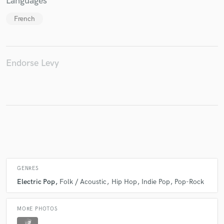
Languages
French
Make Amazing Music
Fund and work on your project through our
Endorse Levy
secure platform. Payment is only released when
work is complete.
GENRES
Electric Pop
Folk / Acoustic
Hip Hop
Indie Pop
Pop-Rock
MORE PHOTOS