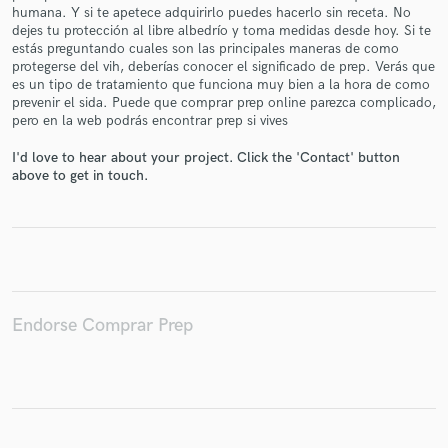
humana. Y si te apetece adquirirlo puedes hacerlo sin receta. No
dejes tu protección al libre albedrío y toma medidas desde hoy. Si te
estás preguntando cuales son las principales maneras de como
protegerse del vih, deberías conocer el significado de prep. Verás que
es un tipo de tratamiento que funciona muy bien a la hora de como
Make Amazing Music
prevenir el sida. Puede que comprar prep online parezca complicado,
pero en la web podrás encontrar prep si vives
Fund and work on your project through our
secure platform. Payment is only released when
I'd love to hear about your project. Click the 'Contact' button
work is complete.
above to get in touch.
Endorse Comprar Prep