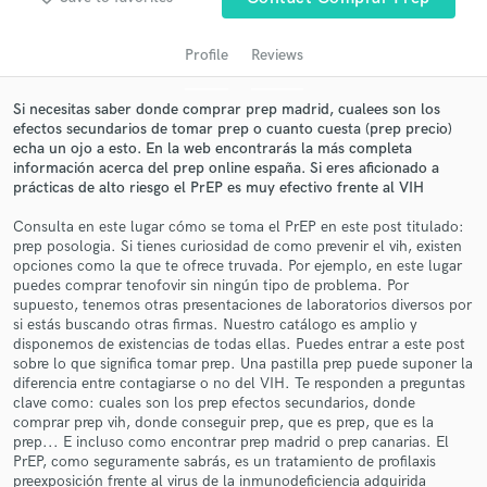
Profile
Reviews
Si necesitas saber donde comprar prep madrid, cualees son los
efectos secundarios de tomar prep o cuanto cuesta (prep precio)
echa un ojo a esto. En la web encontrarás la más completa
información acerca del prep online españa. Si eres aficionado a
prácticas de alto riesgo el PrEP es muy efectivo frente al VIH
Consulta en este lugar cómo se toma el PrEP en este post titulado:
Get Free Proposals
prep posologia. Si tienes curiosidad de como prevenir el vih, existen
opciones como la que te ofrece truvada. Por ejemplo, en este lugar
Contact pros directly with your project details
puedes comprar tenofovir sin ningún tipo de problema. Por
and receive handcrafted proposals and budgets
supuesto, tenemos otras presentaciones de laboratorios diversos por
si estás buscando otras firmas. Nuestro catálogo es amplio y
in a flash.
disponemos de existencias de todas ellas. Puedes entrar a este post
sobre lo que significa tomar prep. Una pastilla prep puede suponer la
diferencia entre contagiarse o no del VIH. Te responden a preguntas
clave como: cuales son los prep efectos secundarios, donde
comprar prep vih, donde conseguir prep, que es prep, que es la
prep... E incluso como encontrar prep madrid o prep canarias. El
PrEP, como seguramente sabrás, es un tratamiento de profilaxis
preexposición frente al virus de la inmunodeficiencia adquirida